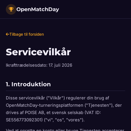
OpenMatchDay
Tilbage til forsiden
Servicevilkår
Ikrafttrædelsesdato: 17. juli 2026
1. Introduktion
Disse servicevilkår ("Vilkår") regulerer din brug af
OpenMatchDay-turneringsplatformen ("Tjenesten"), der
drives af POISE AB, et svensk selskab (VAT ID:
SE556773092301) ("vi", "os", "vores").
Ved at oprette en konto eller bruge Tjenesten accepterer