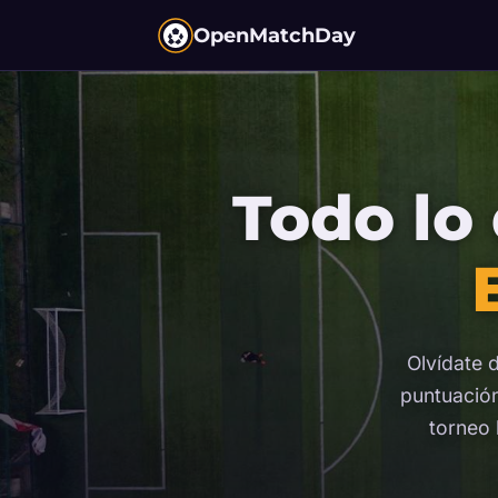
OpenMatchDay
Todo lo 
Olvídate 
puntuación
torneo 