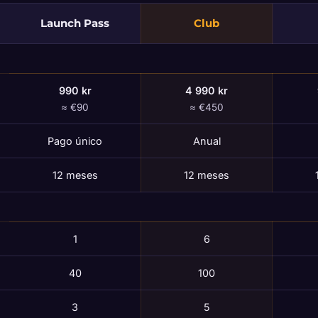
Launch Pass
Club
990 kr
4 990 kr
≈ €90
≈ €450
Pago único
Anual
12 meses
12 meses
1
6
40
100
3
5