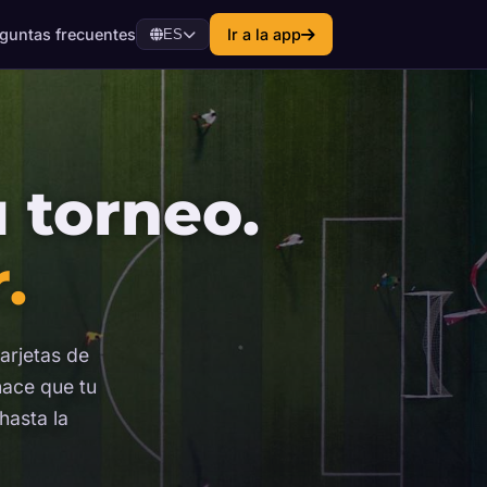
guntas frecuentes
Ir a la app
ES
u torneo.
.
arjetas de
hace que tu
hasta la