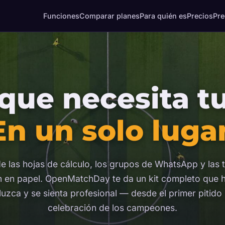
Funciones
Comparar planes
Para quién es
Precios
Pre
que necesita t
En un solo lugar
de las hojas de cálculo, los grupos de WhatsApp y las t
 en papel. OpenMatchDay te da un kit completo que 
luzca y se sienta profesional — desde el primer pitido 
celebración de los campeones.