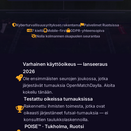
Kyberturvallisuusyrityksen rakentama
Palvelimet Ruotsissa
7 kieltä
Mobile-first
GDPR-yhteensopiva
Nolla kolmannen osapuolen seurantaa
Varhainen käyttöoikeus — lanseeraus
2026
Ole ensimmäisten seurojen joukossa, jotka
järjestävät turnauksia OpenMatchDaylla. Aloita
kokeilu tänään.
Testattu oikeissa turnauksissa
Rakennettu ihmisten toimesta, jotka ovat
oikeasti järjestäneet futsal-turnauksia — ei
konsulttien taulukkolaskennoilla.
POISE™ · Tukholma, Ruotsi