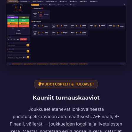
PUDOTUSPELIT & TULOKSET
Kauniit turnauskaaviot
Joukkueet etenevät lohkovaiheesta
pudotuspelikaavioon automaattisesti. A-Finaali, B-
Finaali, välierät — joukkueiden logoilla ja livetulosten
kera. Mestari nostetaan esiin pokaalin kera. Katsojat