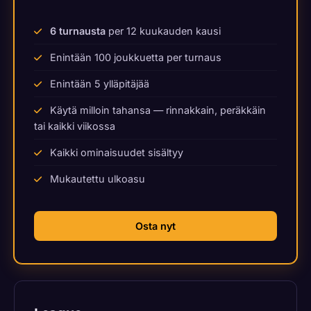
6 turnausta
per 12 kuukauden kausi
Enintään 100 joukkuetta per turnaus
Enintään 5 ylläpitäjää
Käytä milloin tahansa — rinnakkain, peräkkäin
tai kaikki viikossa
Kaikki ominaisuudet sisältyy
Mukautettu ulkoasu
Osta nyt