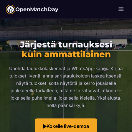
OpenMatchDay
Järjestä turnauksesi
kuin ammattilainen
Unohda taulukkolaskennat ja WhatsApp-kaaos. Kirjaa
tulokset livenä, anna sarjataulukoiden laskea itsensä,
näytä tulokset isolta näytöltä ja kerro jokaiselle
joukkueelle tarkalleen, mitä ne tarvitsevat jatkoon —
jokaisella puhelimella, jokaisella kielellä. Yksi alusta,
nolla päänsärkyjä.
Kokeile live-demoa