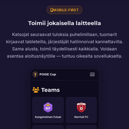
MOBILE-FIRST
Toimii jokaisella laitteella
Katsojat seuraavat tuloksia puhelimillaan, tuomarit
kirjaavat tableteilla, järjestäjät hallinnoivat kannettavilla.
Sama alusta, toimii täydellisesti kaikkialla. Voidaan
asentaa aloitusnäytölle — tuntuu oikealta sovellukselta.