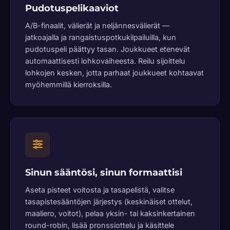
Pudotuspelikaaviot
A/B-finaalit, välierät ja neljännesvälierät —
jatkoajalla ja rangaistuspotkukilpailuilla, kun
pudotuspeli päättyy tasan. Joukkueet etenevät
automaattisesti lohkovaiheesta. Reilu sijoittelu
lohkojen kesken, jotta parhaat joukkueet kohtaavat
myöhemmillä kierroksilla.
Sinun sääntösi, sinun formaattisi
Aseta pisteet voitosta ja tasapelistä, valitse
tasapistesääntöjen järjestys (keskinäiset ottelut,
maaliero, voitot), pelaa yksin- tai kaksinkertainen
round-robin, lisää pronssiottelu ja käsittele