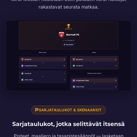
rakastavat seurata matkaa.
SARJATAULUKOT & SKENAARIOT
Sarjataulukot, jotka selittävät itsensä
Pisteet, maaliero ja tasapistesäännöt — lasketaan