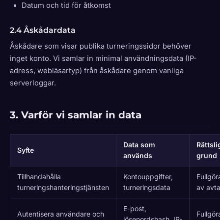
Datum och tid för åtkomst
2.4 Åskådardata
Åskådare som visar publika turneringssidor behöver
inget konto. Vi samlar in minimal användningsdata (IP-
adress, webläsartyp) från åskådare genom vanliga
serverloggar.
3. Varför vi samlar in data
Data som
Rättsli
Syfte
används
grund
Tillhandahålla
Kontouppgifter,
Fullgö
turneringshanteringstjänsten
turneringsdata
av avta
E-post,
Autentisera användare och
Fullgö
lösenordshash, IP-