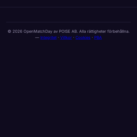
© 2026 OpenMatchDay av POISE AB. Alla rättigheter förbehållna.
—
Integritet
·
Villkor
·
Cookies
·
PBA