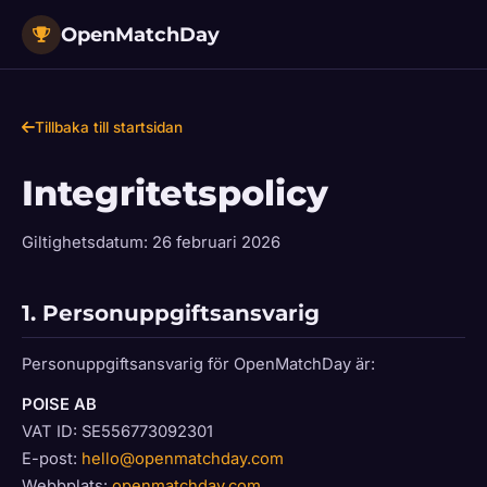
OpenMatchDay
Tillbaka till startsidan
Integritetspolicy
Giltighetsdatum: 26 februari 2026
1. Personuppgiftsansvarig
Personuppgiftsansvarig för OpenMatchDay är:
POISE AB
VAT ID: SE556773092301
E-post:
hello@openmatchday.com
Webbplats:
openmatchday.com