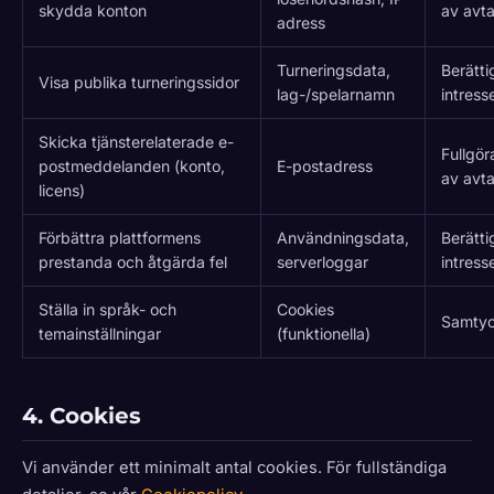
skydda konton
av avta
adress
Turneringsdata,
Berätti
Visa publika turneringssidor
lag-/spelarnamn
intress
Skicka tjänsterelaterade e-
Fullgö
postmeddelanden (konto,
E-postadress
av avta
licens)
Förbättra plattformens
Användningsdata,
Berätti
prestanda och åtgärda fel
serverloggar
intress
Ställa in språk- och
Cookies
Samty
temainställningar
(funktionella)
4. Cookies
Vi använder ett minimalt antal cookies. För fullständiga